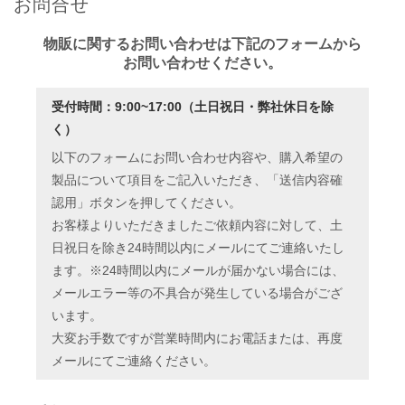
お問合せ
Topics
2026.2.12
素材博覧会 -YOKOHAMA 2026...
物販に関するお問い合わせは下記のフォームから
お問い合わせください。
Topics
2025.11.13
OSAKAビジネスフェア2025 @マイ...
受付時間：9:00~17:00（土日祝日・弊社休日を除
Topics
2025.10.20
素材博覧会 -KOBE 2025 秋-...
く）
Topics
2025.9.29
以下のフォームにお問い合わせ内容や、購入希望の
NHKプラス ドキュメント20min. ...
製品について項目をご記入いただき、「送信内容確
認用」ボタンを押してください。
お客様よりいただきましたご依頼内容に対して、土
日祝日を除き24時間以内にメールにてご連絡いたし
ます。※24時間以内にメールが届かない場合には、
メールエラー等の不具合が発生している場合がござ
います。
大変お手数ですが営業時間内にお電話または、再度
メールにてご連絡ください。