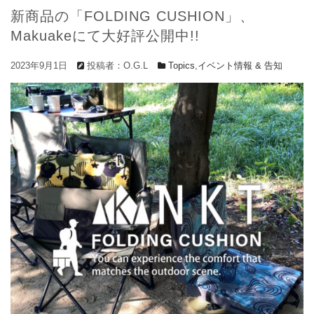
新商品の「FOLDING CUSHION」、
Topics
2026.2.12
素材博覧会 -YOKOHAMA 2026...
Makuakeにて大好評公開中!!
Topics
2025.11.13
OSAKAビジネスフェア2025 @マイ...
2023年9月1日
投稿者：O.G.L
Topics
,
イベント情報 & 告知
Topics
2025.10.20
素材博覧会 -KOBE 2025 秋-...
Topics
2025.9.29
NHKプラス ドキュメント20min. ...