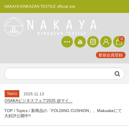
NAKAYA KINKAZAN TEXTILE official site
0
新規会員登録
Topics
2025.9.29
NHKプラス ドキュメント20min. ...
Topics
2026.2.12
素材博覧会 -YOKOHAMA 2026...
Topics
2025.11.13
OSAKAビジネスフェア2025 @マイ...
Topics
2025.10.20
TOP
/
Topics
/
新商品の「FOLDING CUSHION」、Makuakeにて
素材博覧会 -KOBE 2025 秋-...
大好評公開中!!
Topics
2025.9.29
NHKプラス ドキュメント20min. ...