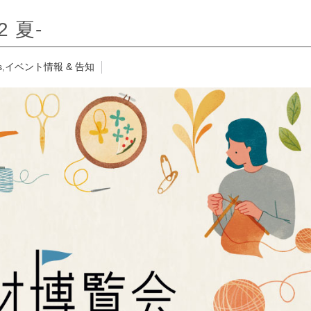
025 @マイドームおおさか
2 夏-
 秋-
in. MACHINE SWING
s
,
イベント情報 & 告知