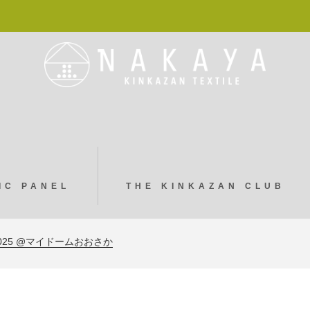
IC PANEL
THE KINKAZAN CLUB
in. MACHINE SWING
026 冬-
025 @マイドームおおさか
 秋-
in. MACHINE SWING
026 冬-