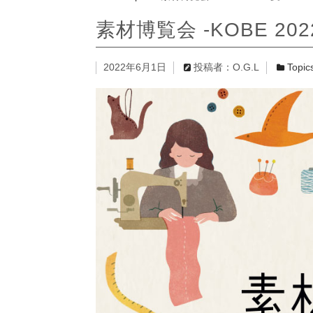
OSAKAビジネスフェア2
Topics
2025.11.13
素材博覧会 -KOBE 202
素材博覧会 -KOBE 2025
Topics
2025.10.20
NHKプラス ドキュメント20m
Topics
2025.9.29
2022年6月1日
投稿者：O.G.L
Topic